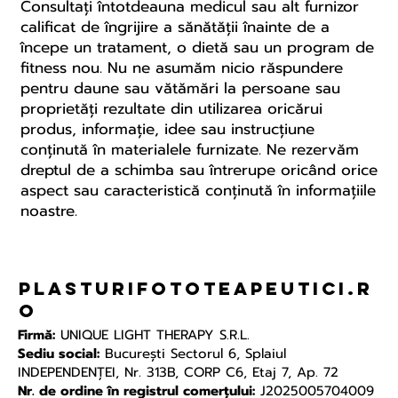
Consultați întotdeauna medicul sau alt furnizor
calificat de îngrijire a sănătății înainte de a
începe un tratament, o dietă sau un program de
fitness nou. Nu ne asumăm nicio răspundere
pentru daune sau vătămări la persoane sau
proprietăți rezultate din utilizarea oricărui
produs, informație, idee sau instrucțiune
conținută în materialele furnizate. Ne rezervăm
dreptul de a schimba sau întrerupe oricând orice
aspect sau caracteristică conținută în informațiile
noastre.
plasturifototeapeutici.r
o
Firmă:
UNIQUE LIGHT THERAPY S.R.L.
Sediu social:
Bucureşti Sectorul 6, Splaiul
INDEPENDENŢEI, Nr. 313B, CORP C6, Etaj 7, Ap. 72
Nr. de ordine în registrul comerțului:
J2025005704009