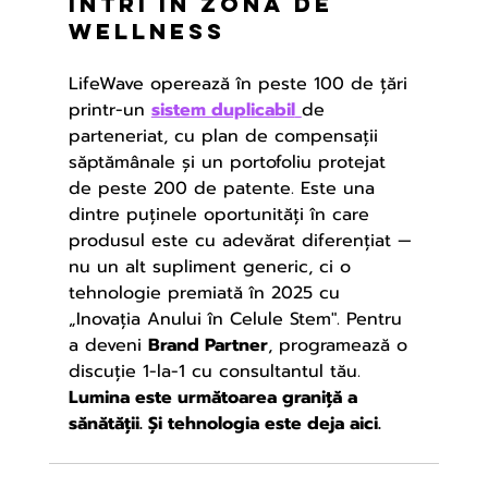
intri în zona de 
wellness
LifeWave operează în peste 100 de țări 
printr-un 
sistem duplicabil
de 
parteneriat, cu plan de compensații 
săptămânale și un portofoliu protejat 
de peste 200 de patente. Este una 
dintre puținele oportunități în care 
produsul este cu adevărat diferențiat — 
nu un alt supliment generic, ci o 
tehnologie premiată în 2025 cu 
„Inovația Anului în Celule Stem". Pentru 
a deveni 
Brand Partner
, programează o 
discuție 1-la-1 cu consultantul tău.
Lumina este următoarea graniță a 
sănătății. Și tehnologia este deja aici.