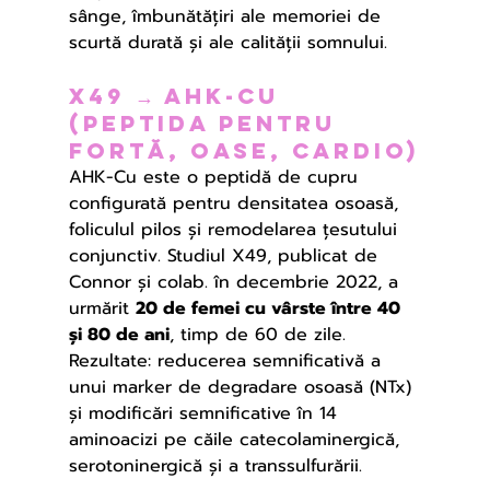
sânge, îmbunătățiri ale memoriei de 
scurtă durată și ale calității somnului.
X49 → AHK-Cu 
(peptida pentru 
forTă, oase, cardio)
AHK-Cu este o peptidă de cupru 
configurată pentru densitatea osoasă, 
foliculul pilos și remodelarea țesutului 
conjunctiv. Studiul X49, publicat de 
Connor și colab. în decembrie 2022, a 
urmărit 
20 de femei cu vârste între 40 
și 80 de ani
, timp de 60 de zile. 
Rezultate: reducerea semnificativă a 
unui marker de degradare osoasă (NTx) 
și modificări semnificative în 14 
aminoacizi pe căile catecolaminergică, 
serotoninergică și a transsulfurării.