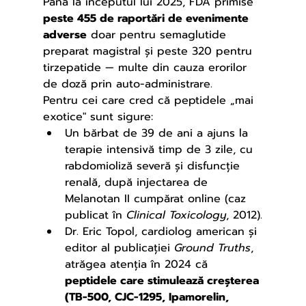
Până la începutul lui 2025, FDA primise 
peste 455 de raportări de evenimente 
adverse
 doar pentru semaglutide 
preparat magistral și peste 320 pentru 
tirzepatide — multe din cauza erorilor 
de doză prin auto-administrare.
Pentru cei care cred că peptidele „mai 
exotice" sunt sigure:
Un bărbat de 39 de ani a ajuns la 
terapie intensivă timp de 3 zile, cu 
rabdomioliză severă și disfuncție 
renală, după injectarea de 
Melanotan II cumpărat online (caz 
publicat în 
Clinical Toxicology
, 2012).
Dr. Eric Topol, cardiolog american și 
editor al publicației 
Ground Truths
, 
atrăgea atenția în 2024 că 
peptidele care stimulează creșterea 
(TB-500, CJC-1295, Ipamorelin, 