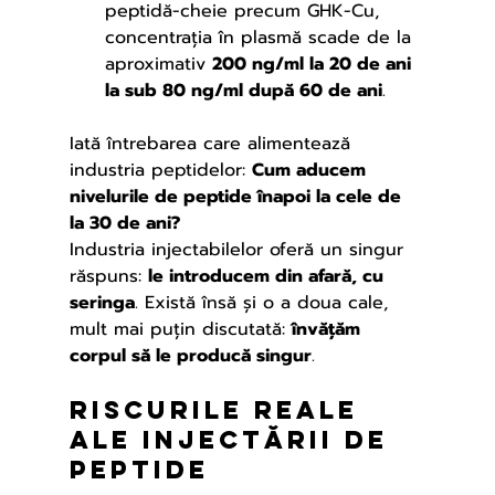
peptidă-cheie precum GHK-Cu, 
concentrația în plasmă scade de la 
aproximativ 
200 ng/ml la 20 de ani 
la sub 80 ng/ml după 60 de ani
.
Iată întrebarea care alimentează 
industria peptidelor: 
Cum aducem 
nivelurile de peptide înapoi la cele de 
la 30 de ani?
Industria injectabilelor oferă un singur 
răspuns: 
le introducem din afară, cu 
seringa
. Există însă și o a doua cale, 
mult mai puțin discutată: 
învățăm 
corpul să le producă singur
.
Riscurile reale 
ale injectării de 
peptide