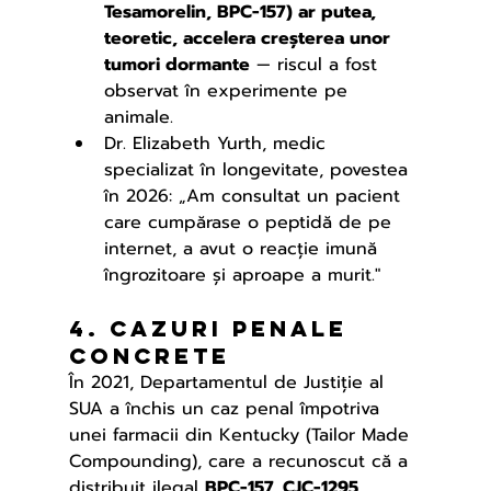
Tesamorelin, BPC-157) ar putea, 
teoretic, accelera creșterea unor 
tumori dormante
 — riscul a fost 
observat în experimente pe 
animale.
Dr. Elizabeth Yurth, medic 
specializat în longevitate, povestea 
în 2026: „Am consultat un pacient 
care cumpărase o peptidă de pe 
internet, a avut o reacție imună 
îngrozitoare și aproape a murit."
4. Cazuri penale 
concrete
În 2021, Departamentul de Justiție al 
SUA a închis un caz penal împotriva 
unei farmacii din Kentucky (Tailor Made 
Compounding), care a recunoscut că a 
distribuit ilegal 
BPC-157, CJC-1295, 