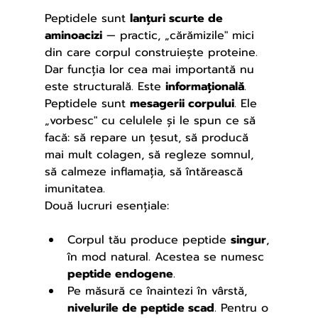
Peptidele sunt 
lanțuri scurte de 
aminoacizi
 — practic, „cărămizile" mici 
din care corpul construiește proteine. 
Dar funcția lor cea mai importantă nu 
este structurală. Este 
informațională
.
Peptidele sunt 
mesagerii corpului
. Ele 
„vorbesc" cu celulele și le spun ce să 
facă: să repare un țesut, să producă 
mai mult colagen, să regleze somnul, 
să calmeze inflamația, să întărească 
imunitatea.
Două lucruri esențiale:
Corpul tău produce peptide 
singur
, 
în mod natural. Acestea se numesc 
peptide endogene
.
Pe măsură ce înaintezi în vârstă, 
nivelurile de peptide scad
. Pentru o 