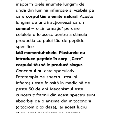
înapoi în piele anumite lungimi de 
undă din lumina infraroșie și vizibilă pe 
care 
corpul tău o emite natural
. Aceste 
lungimi de undă acționează ca un 
semnal
 — o „informație" pe care 
celulele o folosesc pentru a stimula 
producția corpului tău de peptide 
specifice.
Iată momentul-cheie:
Plasturele nu 
introduce peptide în corp. „Cere" 
corpului tău să le producă singur.
Conceptul nu este speculativ. 
Fototerapia pe spectrul roșu și 
infraroșu este folosită în medicină de 
peste 50 de ani. Mecanismul este 
cunoscut: fotonii din acest spectru sunt 
absorbiți de o enzimă din mitocondrii 
(citocrom c oxidaza), iar acest lucru 