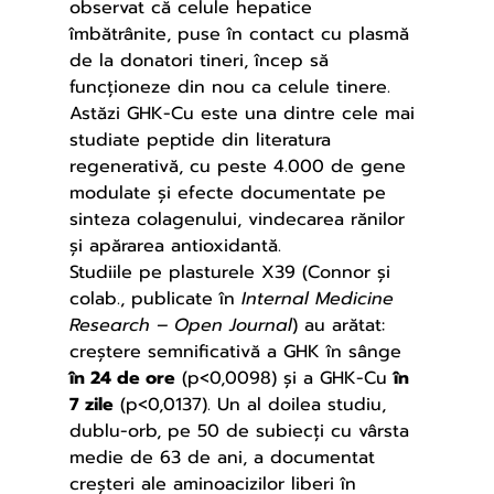
observat că celule hepatice 
îmbătrânite, puse în contact cu plasmă 
de la donatori tineri, încep să 
funcționeze din nou ca celule tinere. 
Astăzi GHK-Cu este una dintre cele mai 
studiate peptide din literatura 
regenerativă, cu peste 4.000 de gene 
modulate și efecte documentate pe 
sinteza colagenului, vindecarea rănilor 
și apărarea antioxidantă.
Studiile pe plasturele X39 (Connor și 
colab., publicate în 
Internal Medicine 
Research – Open Journal
) au arătat: 
creștere semnificativă a GHK în sânge 
în 24 de ore
 (p<0,0098) și a GHK-Cu 
în 
7 zile
 (p<0,0137). Un al doilea studiu, 
dublu-orb, pe 50 de subiecți cu vârsta 
medie de 63 de ani, a documentat 
creșteri ale aminoacizilor liberi în 