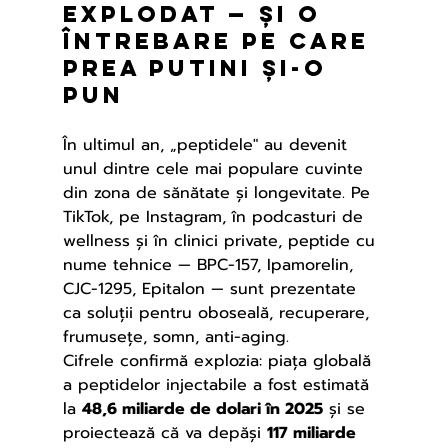
explodat — și o 
întrebare pe care 
prea puTini și-o 
pun
În ultimul an, „peptidele" au devenit 
unul dintre cele mai populare cuvinte 
din zona de sănătate și longevitate. Pe 
TikTok, pe Instagram, în podcasturi de 
wellness și în clinici private, peptide cu 
nume tehnice — BPC-157, Ipamorelin, 
CJC-1295, Epitalon — sunt prezentate 
ca soluții pentru oboseală, recuperare, 
frumusețe, somn, anti-aging.
Cifrele confirmă explozia: piața globală 
a peptidelor injectabile a fost estimată 
la 
48,6 miliarde de dolari în 2025
 și se 
proiectează că va depăși 
117 miliarde 