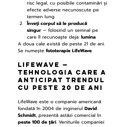
risc legal, cu posibile contaminări și 
efecte adverse necunoscute pe 
termen lung.
Înveți corpul să le producă 
singur
 — folosind un semnal pe 
care îl recunoaște deja: 
lumina
.
A doua cale există de peste 21 de ani. 
Se numește 
fototerapie LifeWave
.
LifeWave — 
tehnologia care a 
anticipat trendul 
cu peste 20 de ani
LifeWave este o companie americană 
fondată în 2004 de inginerul 
David 
Schmidt
, prezentă astăzi comercial în 
peste 100 de țări
. Veniturile companiei 