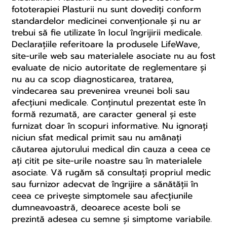
fototerapiei Plasturii nu sunt dovediți conform
standardelor medicinei convenționale și nu ar
trebui să fie utilizate în locul îngrijirii medicale.
Declarațiile referitoare la produsele LifeWave,
site-urile web sau materialele asociate nu au fost
evaluate de nicio autoritate de reglementare și
nu au ca scop diagnosticarea, tratarea,
vindecarea sau prevenirea vreunei boli sau
afecțiuni medicale. Conținutul prezentat este în
formă rezumată, are caracter general și este
furnizat doar în scopuri informative. Nu ignorați
niciun sfat medical primit sau nu amânați
căutarea ajutorului medical din cauza a ceea ce
ați citit pe site-urile noastre sau în materialele
asociate. Vă rugăm să consultați propriul medic
sau furnizor adecvat de îngrijire a sănătății în
ceea ce privește simptomele sau afecțiunile
dumneavoastră, deoarece aceste boli se
prezintă adesea cu semne și simptome variabile.