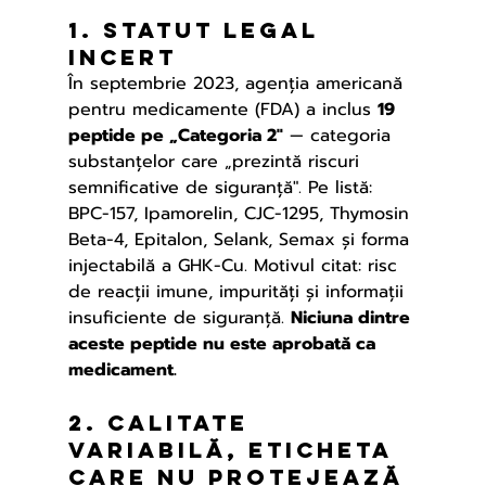
1. Statut legal 
incert
În septembrie 2023, agenția americană 
pentru medicamente (FDA) a inclus 
19 
peptide pe „Categoria 2"
 — categoria 
substanțelor care „prezintă riscuri 
semnificative de siguranță". Pe listă: 
BPC-157, Ipamorelin, CJC-1295, Thymosin 
Beta-4, Epitalon, Selank, Semax și forma 
injectabilă a GHK-Cu. Motivul citat: risc 
de reacții imune, impurități și informații 
insuficiente de siguranță. 
Niciuna dintre 
aceste peptide nu este aprobată ca 
medicament.
2. Calitate 
variabilă, eticheta 
care nu protejează 