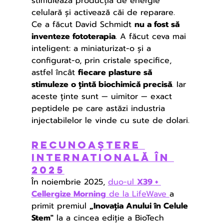
stimulează producția de energie 
celulară și activează căi de reparare.
Ce a făcut David Schmidt 
nu a fost să 
inventeze fototerapia
. A făcut ceva mai 
inteligent: a miniaturizat-o și a 
configurat-o, prin cristale specifice, 
astfel încât 
fiecare plasture să 
stimuleze o țintă biochimică precisă
. Iar 
aceste ținte sunt — uimitor — exact 
peptidele pe care astăzi industria 
injectabilelor le vinde cu sute de dolari.
Recunoaștere 
internaTională în 
2025
În noiembrie 2025, 
duo-ul 
X39 + 
Cellergize Morning
 de la LifeWave 
a 
primit premiul 
„Inovația Anului în Celule 
Stem"
 la a cincea ediție a BioTech 