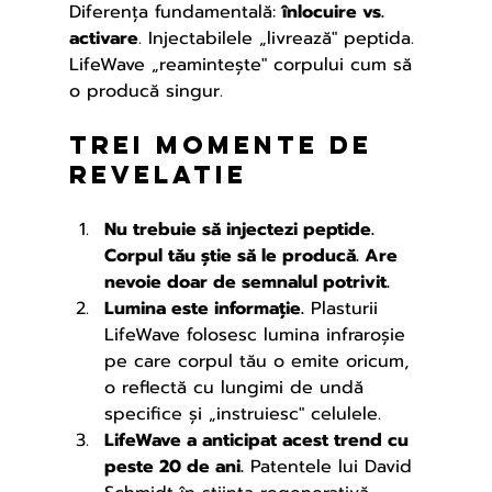
Diferența fundamentală: 
înlocuire vs. 
activare
. Injectabilele „livrează" peptida. 
LifeWave „reamintește" corpului cum să 
o producă singur.
Trei momente de 
revelaTie
Nu trebuie să injectezi peptide. 
Corpul tău știe să le producă. Are 
nevoie doar de semnalul potrivit.
Lumina este informație.
 Plasturii 
LifeWave folosesc lumina infraroșie 
pe care corpul tău o emite oricum, 
o reflectă cu lungimi de undă 
specifice și „instruiesc" celulele.
LifeWave a anticipat acest trend cu 
peste 20 de ani.
 Patentele lui David 