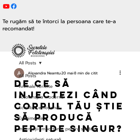
Te rugăm să te întorci la persoana care te-a
recomandat!
All Posts
Alexandra Neamtu
20 mai
8 min de citit
All Posts
De ce să
Animale fericite
injectezi când
Fototerapia modernă
corpul tău știe
Echilibru emoțional
să producă
Evenimente
peptide singur?
Informații importante pentru sănăta
Antioxidanți naturali