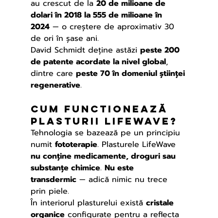
au crescut de la 
20 de milioane de 
dolari în 2018 la 555 de milioane în 
2024
 — o creștere de aproximativ 30 
de ori în șase ani.
David Schmidt deține astăzi 
peste 200 
de patente acordate la nivel global
, 
dintre care 
peste 70 în domeniul științei 
regenerative
.
Cum funcTionează 
plasturii LifeWave?
Tehnologia se bazează pe un principiu 
numit 
fototerapie
. Plasturele LifeWave 
nu conține medicamente, droguri sau 
substanțe chimice
. 
Nu este 
transdermic
 — adică nimic nu trece 
prin piele.
În interiorul plasturelui există 
cristale 
organice
 configurate pentru a reflecta 