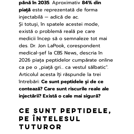
până în 2035
. Aproximativ 
84% din 
piață
 este reprezentată de forma 
injectabilă — adică de ac.
Și totuși, în spatele acestei mode, 
există o problemă reală pe care 
medicii încep să o semnaleze tot mai 
des. Dr. Jon LaPook, corespondent 
medical-șef la CBS News, descria în 
2026 piața peptidelor cumpărate online 
ca pe o „piață gri… ca vestul sălbatic".
Articolul acesta îți răspunde la trei 
întrebări: 
Ce sunt peptidele și de ce 
contează? Care sunt riscurile reale ale 
injectării? Există o cale mai sigură?
Ce sunt peptidele, 
pe înTelesul 
tuturor