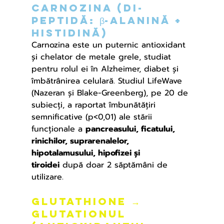
carnozina (di-
peptidă: β-alanină + 
histidină)
Carnozina este un puternic antioxidant 
și chelator de metale grele, studiat 
pentru rolul ei în Alzheimer, diabet și 
îmbătrânirea celulară. Studiul LifeWave 
(Nazeran și Blake-Greenberg), pe 20 de 
subiecți, a raportat îmbunătățiri 
semnificative (p<0,01) ale stării 
funcționale a 
pancreasului, ficatului, 
rinichilor, suprarenalelor, 
hipotalamusului, hipofizei și 
tiroidei
 după doar 2 săptămâni de 
utilizare.
Glutathione → 
glutationul 