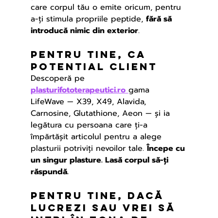
care corpul tău o emite oricum, pentru 
a-ți stimula propriile peptide, 
fără să 
introducă nimic din exterior
.
Pentru tine, ca 
potenTial client
Descoperă pe 
plasturifototerapeutici.ro
gama 
LifeWave — X39, X49, Alavida, 
Carnosine, Glutathione, Aeon — și ia 
legătura cu persoana care ți-a 
împărtășit articolul pentru a alege 
plasturii potriviți nevoilor tale. 
Începe cu 
un singur plasture. Lasă corpul să-ți 
răspundă.
Pentru tine, dacă 
lucrezi sau vrei să 