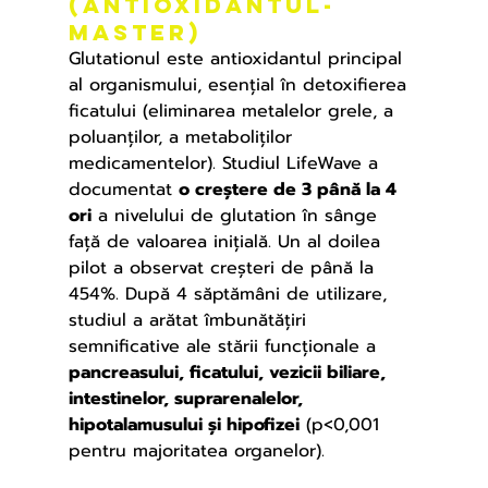
(antioxidantul-
master)
Glutationul este antioxidantul principal 
al organismului, esențial în detoxifierea 
ficatului (eliminarea metalelor grele, a 
poluanților, a metaboliților 
medicamentelor). Studiul LifeWave a 
documentat 
o creștere de 3 până la 4 
ori
 a nivelului de glutation în sânge 
față de valoarea inițială. Un al doilea 
pilot a observat creșteri de până la 
454%. După 4 săptămâni de utilizare, 
studiul a arătat îmbunătățiri 
semnificative ale stării funcționale a 
pancreasului, ficatului, vezicii biliare, 
intestinelor, suprarenalelor, 
hipotalamusului și hipofizei
 (p<0,001 
pentru majoritatea organelor).