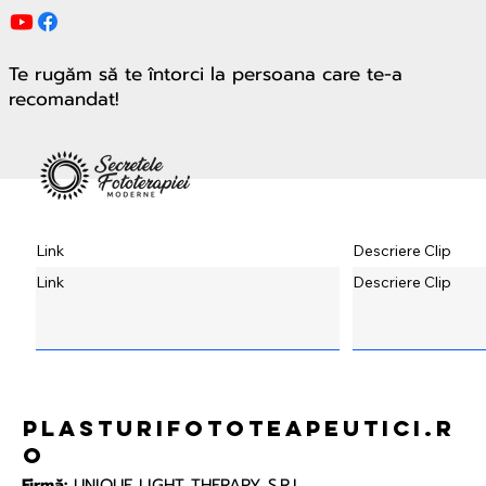
Te rugăm să te întorci la persoana care te-a
recomandat!
Link
Descriere Clip
Link
Descriere Clip
plasturifototeapeutici.r
o
Firmă:
UNIQUE LIGHT THERAPY S.R.L.