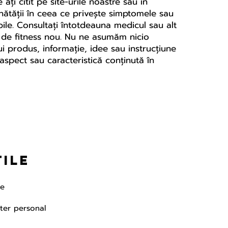
ți citit pe site-urile noastre sau în
ănătății în ceea ce privește simptomele sau
le. Consultați întotdeauna medicul sau alt
am de fitness nou. Nu ne asumăm nicio
i produs, informație, idee sau instrucțiune
aspect sau caracteristică conținută în
tile
te
cter personal