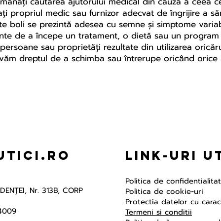
amânați căutarea ajutorului medical din cauza a ceea ce a
ți propriul medic sau furnizor adecvat de îngrijire a s
e boli se prezintă adesea cu semne și simptome variabi
 înainte de a începe un tratament, o dietă sau un progr
rsoane sau proprietăți rezultate din utilizarea oricăru
ervăm dreptul de a schimba sau întrerupe oricând orice 
tici.ro
Link-uri U
Politica de confidentialita
NDENŢEI, Nr. 313B, CORP
Politica de cookie-uri
Protectia datelor cu cara
4009
Termeni si conditii