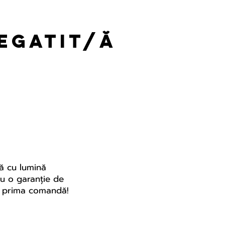
regatit/ă
tă cu lumină
 cu o garanție de
ru prima comandă!