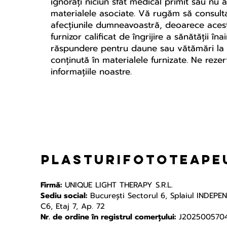
ignorați niciun sfat medical primit sau nu 
materialele asociate. Vă rugăm să consulta
afecțiunile dumneavoastră, deoarece acest
furnizor calificat de îngrijire a sănătății
răspundere pentru daune sau vătămări la pe
conținută în materialele furnizate. Ne rez
informațiile noastre.
plasturifototeapeu
Firmă:
UNIQUE LIGHT THERAPY S.R.L.
Sediu social:
Bucureşti Sectorul 6, Splaiul INDEPE
C6, Etaj 7, Ap. 72
Nr. de ordine în registrul comerțului:
J202500570