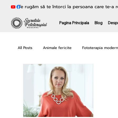
Te rugăm să te întorci la persoana care te-a
Pagina Principala
Blog
Desp
All Posts
Animale fericite
Fototerapia moder
Frumusețe & Anti-aging
Sănătate fără medi
x2o Water Machine
Seria Loren Pickart GH