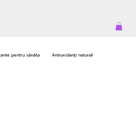
tante pentru sănăta
Antioxidanți naturali
e
Oportunități de creștere
Lifewave Life