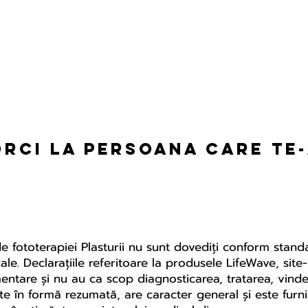
orci la persoana care te
de fototerapiei Plasturii nu sunt dovediți conform stan
edicale. Declarațiile referitoare la produsele LifeWave, s
mentare și nu au ca scop diagnosticarea, tratarea, vind
te în formă rezumată, are caracter general și este furn