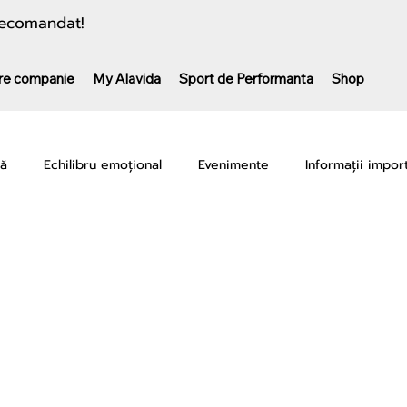
 recomandat!
re companie
My Alavida
Sport de Performanta
Shop
nă
Echilibru emoțional
Evenimente
Informații impor
camente
Performanță sportivă
Recuperare & Regenerar
K-CU