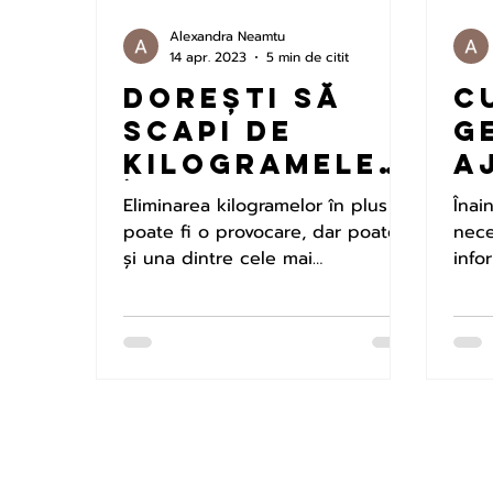
Alexandra Neamtu
14 apr. 2023
5 min de citit
Dorești să
C
scapi de
g
kilogramele
a
în plus
p
Eliminarea kilogramelor în plus
Înai
sănătos?
f
poate fi o provocare, dar poate fi
nece
Încearcă
și una dintre cele mai
i
info
satisfăcătoare reușite ale vieții
fost
plasturii
c
tale. Nu doar...
fototerapeut
p
ici!
m
m