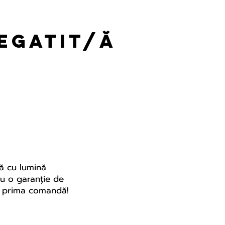
regatit/ă
tă cu lumină
 cu o garanție de
ru prima comandă!