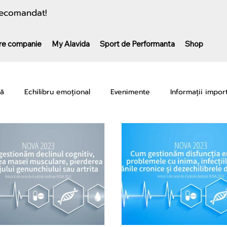
 recomandat!
re companie
My Alavida
Sport de Performanta
Shop
nă
Echilibru emoțional
Evenimente
Informații impor
camente
Performanță sportivă
Recuperare & Regenerar
K-CU