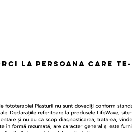
orci la persoana care te
de fototerapiei Plasturii nu sunt dovediți conform stan
edicale. Declarațiile referitoare la produsele LifeWave, s
mentare și nu au ca scop diagnosticarea, tratarea, vind
te în formă rezumată, are caracter general și este furn