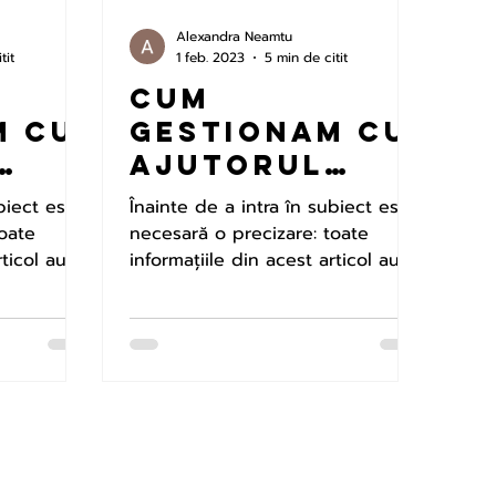
Alexandra Neamtu
tit
1 feb. 2023
5 min de citit
Cum
m cu
gestionam cu
ajutorul
lor
plasturilor
biect este
Înainte de a intra în subiect este
peut
fototerapeut
toate
necesară o precizare: toate
nctia
rticol au
ici durerea,
informațiile din acest articol au
hmidt,...
fost oferite de David Schmidt,...
nivelul
le
scazut de
energie si
tatea
insomnia