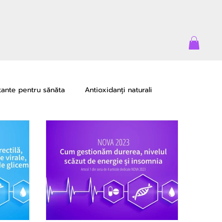
tante pentru sănăta
Antioxidanți naturali
e
Oportunități de creștere
Lifewave Life