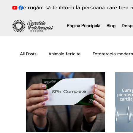
Te rugăm să te întorci la persoana care te-a
Pagina Principala
Blog
Desp
All Posts
Animale fericite
Fototerapia moder
Frumusețe & Anti-aging
Sănătate fără medi
x2o Water Machine
Seria Loren Pickart GH