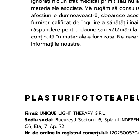
ignorați niciun sfat medical primit sau nu 
materialele asociate. Vă rugăm să consulta
afecțiunile dumneavoastră, deoarece acest
furnizor calificat de îngrijire a sănătății
răspundere pentru daune sau vătămări la pe
conținută în materialele furnizate. Ne rez
informațiile noastre.
plasturifototeapeu
Firmă:
UNIQUE LIGHT THERAPY S.R.L.
Sediu social:
Bucureşti Sectorul 6, Splaiul INDEPE
C6, Etaj 7, Ap. 72
Nr. de ordine în registrul comerțului:
J202500570