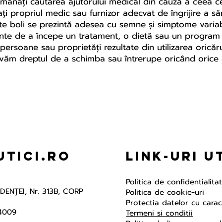
amânați căutarea ajutorului medical din cauza a ceea ce a
ți propriul medic sau furnizor adecvat de îngrijire a s
e boli se prezintă adesea cu semne și simptome variabi
 înainte de a începe un tratament, o dietă sau un progr
rsoane sau proprietăți rezultate din utilizarea oricăru
ervăm dreptul de a schimba sau întrerupe oricând orice 
tici.ro
Link-uri U
Politica de confidentialita
NDENŢEI, Nr. 313B, CORP
Politica de cookie-uri
Protectia datelor cu cara
4009
Termeni si conditii