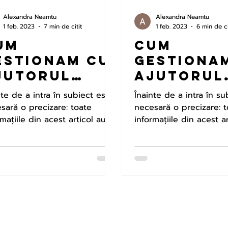
Alexandra Neamtu
Alexandra Neamtu
1 feb. 2023
7 min de citit
1 feb. 2023
6 min de ci
um
Cum
estionam cu
gestiona
jutorul
ajutorul
lasturilor
plasturi
nte de a intra în subiect este
Înainte de a intra în su
ototerapeut
fototera
sară o precizare: toate
necesară o precizare: 
ci declinul
rmațiile din acest articol au
ici disfu
informațiile din acest a
 oferite de David Schmidt,...
fost oferite de David Sc
ognitiv,
erectila,
ierderea
probleme
asei
cu inima,
usculare,
infertili