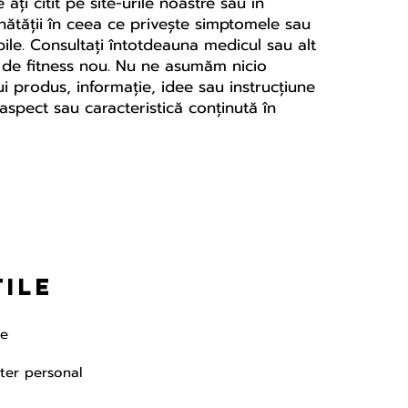
ți citit pe site-urile noastre sau în
ănătății în ceea ce privește simptomele sau
le. Consultați întotdeauna medicul sau alt
am de fitness nou. Nu ne asumăm nicio
i produs, informație, idee sau instrucțiune
aspect sau caracteristică conținută în
tile
te
cter personal