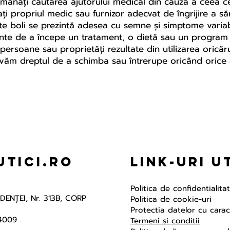
amânați căutarea ajutorului medical din cauza a ceea ce a
ți propriul medic sau furnizor adecvat de îngrijire a s
e boli se prezintă adesea cu semne și simptome variabi
 înainte de a începe un tratament, o dietă sau un progr
rsoane sau proprietăți rezultate din utilizarea oricăru
ervăm dreptul de a schimba sau întrerupe oricând orice 
tici.ro
Link-uri U
Politica de confidentialita
NDENŢEI, Nr. 313B, CORP
Politica de cookie-uri
Protectia datelor cu cara
4009
Termeni si conditii