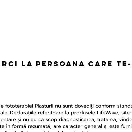
orci la persoana care te
de fototerapiei Plasturii nu sunt dovediți conform stan
edicale. Declarațiile referitoare la produsele LifeWave, s
mentare și nu au ca scop diagnosticarea, tratarea, vind
te în formă rezumată, are caracter general și este furn