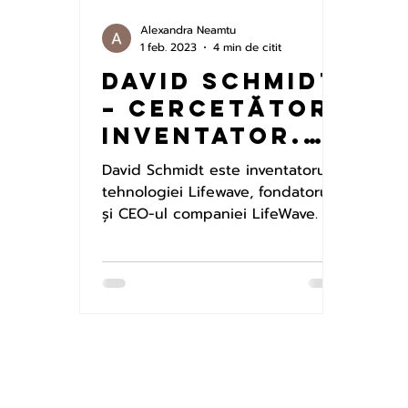
Alexandra Neamtu
1 feb. 2023
4 min de citit
David Schmidt
– Cercetător.
Inventator.
Antreprenor.
David Schmidt este inventatorul
tehnologiei Lifewave, fondatorul
și CEO-ul companiei LifeWave. În
cariera lui David Schmidt nimic
nu...