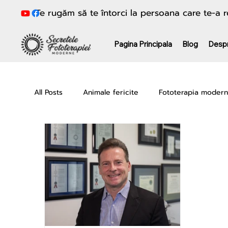
Te rugăm să te întorci la persoana care te-a
Pagina Principala
Blog
Desp
All Posts
Animale fericite
Fototerapia moder
Frumusețe & Anti-aging
Sănătate fără medi
x2o Water Machine
Seria Loren Pickart GH