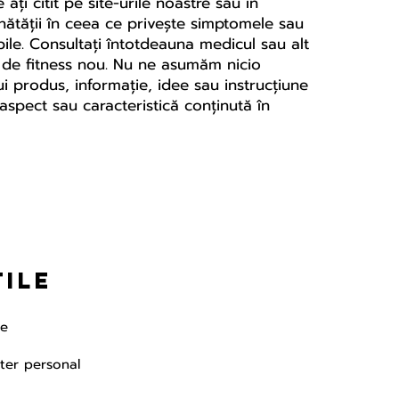
ți citit pe site-urile noastre sau în
ănătății în ceea ce privește simptomele sau
le. Consultați întotdeauna medicul sau alt
am de fitness nou. Nu ne asumăm nicio
i produs, informație, idee sau instrucțiune
aspect sau caracteristică conținută în
tile
te
cter personal