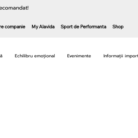
 recomandat!
re companie
My Alavida
Sport de Performanta
Shop
nă
Echilibru emoțional
Evenimente
Informații impor
camente
Performanță sportivă
Recuperare & Regenerar
K-CU