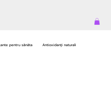
tante pentru sănăta
Antioxidanți naturali
e
Oportunități de creștere
Lifewave Life