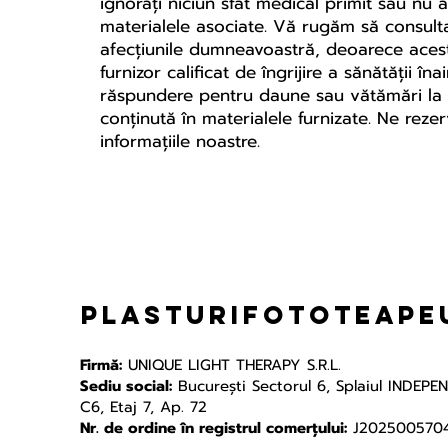
ignorați niciun sfat medical primit sau nu 
materialele asociate. Vă rugăm să consulta
afecțiunile dumneavoastră, deoarece acest
furnizor calificat de îngrijire a sănătății
răspundere pentru daune sau vătămări la pe
conținută în materialele furnizate. Ne rez
informațiile noastre.
plasturifototeapeu
Firmă:
UNIQUE LIGHT THERAPY S.R.L.
Sediu social:
Bucureşti Sectorul 6, Splaiul INDEPE
C6, Etaj 7, Ap. 72
Nr. de ordine în registrul comerțului:
J202500570