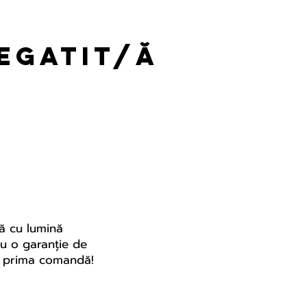
regatit/ă
tă cu lumină
 cu o garanție de
ru prima comandă!