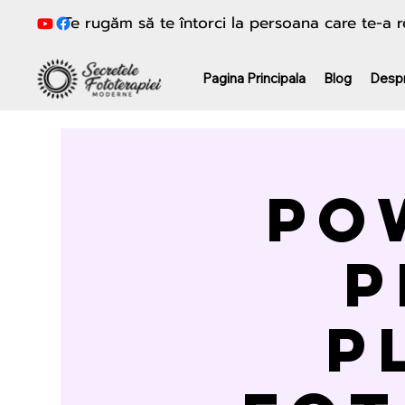
Te rugăm să te întorci la persoana care te-a
Pagina Principala
Blog
Desp
Po
P
p