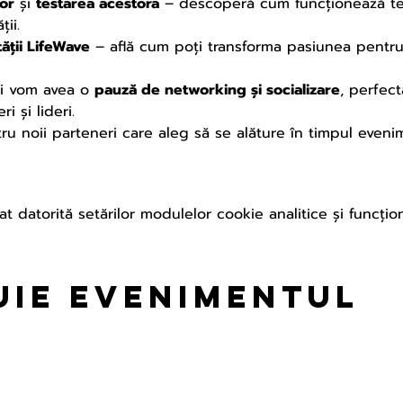
or
 și 
testarea acestora
 – descoperă cum funcționează te
ii.
ății LifeWave
 – află cum poți transforma pasiunea pentru 
i vom avea o 
pauză de networking și socializare
, perfec
i și lideri.
ru noii parteneri care aleg să se alăture în timpul eveni
t datorită setărilor modulelor cookie analitice și funcțion
uie evenimentul