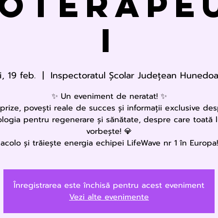
oterape
i
i, 19 feb.
  |  
Inspectoratul Şcolar Judeţean Hunedoa
✨ Un eveniment de neratat! ✨
prize, povești reale de succes și informații exclusive de
logia pentru regenerare și sănătate, despre care toată
vorbește! 💎
i acolo și trăiește energia echipei LifeWave nr 1 în Europa!
Înregistrarea este închisă pentru acest eveniment
Vezi alte evenimente