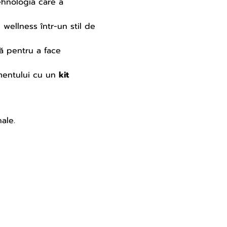
hnologia care a 
wellness într-un stil de 
tă pentru a face 
mentului cu un 
kit 
ale.