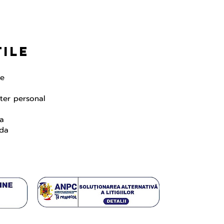
tile
te
cter personal
da
nda