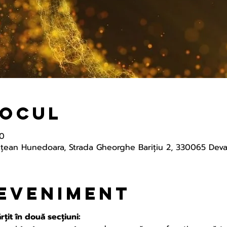
locul
30
eţean Hunedoara, Strada Gheorghe Barițiu 2, 330065 Dev
 eveniment
țit în două secțiuni: