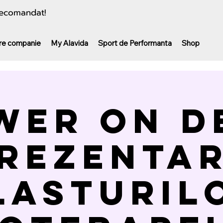
 recomandat!
re companie
My Alavida
Sport de Performanta
Shop
wer On D
rezenta
lasturil