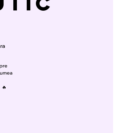
utic
ra
spre
 lumea
 🔥