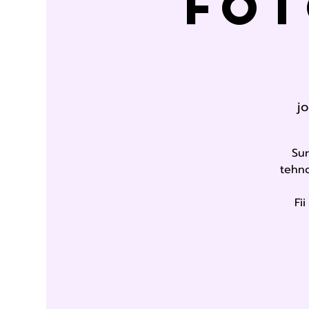
fot
jo
Sur
tehno
Fi