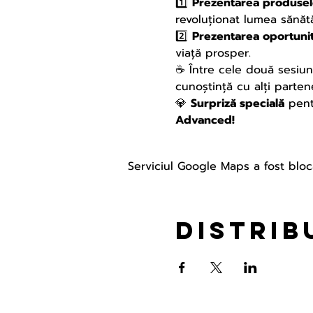
1️⃣ 
Prezentarea produsel
revoluționat lumea sănătăț
2️⃣ 
Prezentarea oportunit
viață prosper.
☕ Între cele două sesiun
cunoștință cu alți partener
💎 
Surpriză specială
 pent
Advanced!
Serviciul Google Maps a fost bloca
Distrib