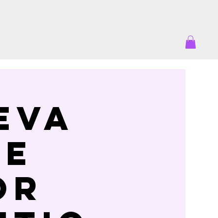
eva
re
or