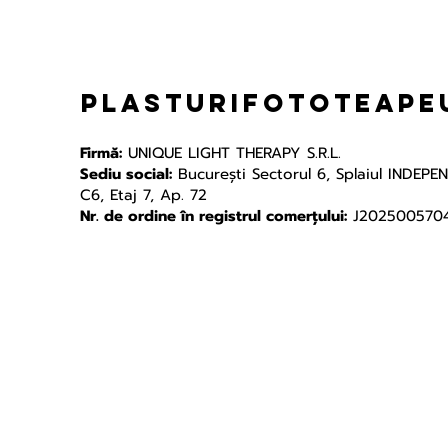
plasturifototeapeu
Firmă:
UNIQUE LIGHT THERAPY S.R.L.
Sediu social:
Bucureşti Sectorul 6, Splaiul INDEPE
C6, Etaj 7, Ap. 72
Nr. de ordine în registrul comerțului:
J202500570