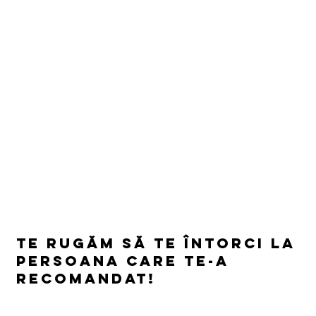
natural si tehnici de
echilibrare
emotionala
Te rugăm să te întorci la
persoana care te-a
recomandat!