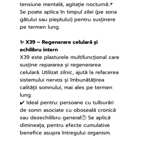
tensiune mentală, agitație nocturnă📌 
Se poate aplica în timpul zilei (pe zona 
gâtului sau pieptului) pentru susținere 
pe termen lung.
✨ X39 – Regenerare celulară și 
echilibru intern
X39 este plasturele multifuncțional care 
susține repararea și regenerarea 
celulară. Utilizat zilnic, ajută la refacerea 
sistemului nervos și îmbunătățirea 
calității somnului, mai ales pe termen 
lung.
✔️ Ideal pentru: persoane cu tulburări 
de somn asociate cu oboseală cronică 
sau dezechilibru general🕐 Se aplică 
dimineața, pentru efecte cumulative 
benefice asupra întregului organism.