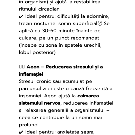
în organism) și ajută la restabilirea 
ritmului circadian.
✔️ Ideal pentru: dificultăți la adormire, 
treziri nocturne, somn superficial🕐 Se 
aplică cu 30-60 minute înainte de 
culcare, pe un punct recomandat 
(începe cu zona în spatele urechii, 
lobul posterior)
🧘‍♀️ Aeon – Reducerea stresului și a 
inflamației
Stresul cronic sau acumulat pe 
parcursul zilei este o cauză frecventă a 
insomniei. Aeon ajută la 
calmarea 
sistemului nervos
, reducerea inflamației 
și relaxarea generală a organismului – 
ceea ce contribuie la un somn mai 
profund.
✔️ Ideal pentru: anxietate seara, 