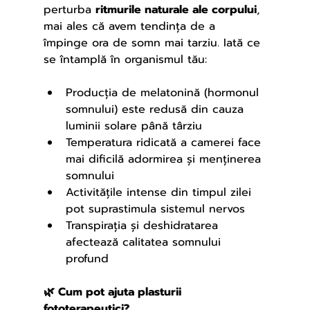
perturba 
ritmurile naturale ale corpului
, 
mai ales că avem tendinţa de a 
împinge ora de somn mai tarziu. Iată ce 
se întamplă în organismul tău:
Producția de melatonină (hormonul 
somnului) este redusă din cauza 
luminii solare până târziu
Temperatura ridicată a camerei face 
mai dificilă adormirea și menținerea 
somnului
Activitățile intense din timpul zilei 
pot suprastimula sistemul nervos
Transpirația și deshidratarea 
afectează calitatea somnului 
profund
🌿 Cum pot ajuta plasturii 
fototerapeutici?