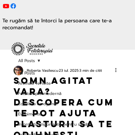
Te rugăm să te întorci la persoana care te-a
recomandat!
All Posts
Roberta Vasilescu
23 iul. 2025
3 min de citit
All Posts
Somn agitat
Animale fericite
vara?
Fototerapia modernă
Descopera cum
Echilibru emoțional
te pot ajuta
Evenimente
plasturii sa te
Informații importante pentru sănăta
odihnesti
Antioxidanți naturali