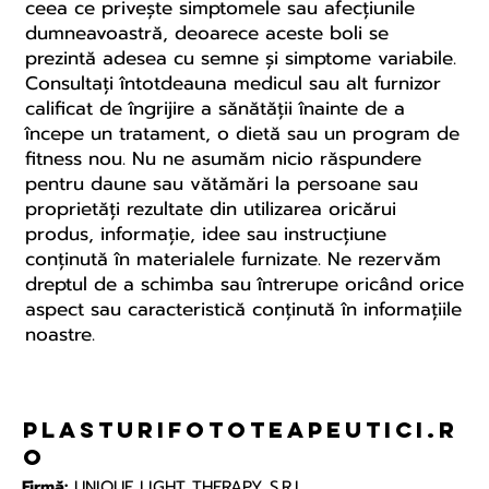
ceea ce privește simptomele sau afecțiunile
dumneavoastră, deoarece aceste boli se
prezintă adesea cu semne și simptome variabile.
Consultați întotdeauna medicul sau alt furnizor
calificat de îngrijire a sănătății înainte de a
începe un tratament, o dietă sau un program de
fitness nou. Nu ne asumăm nicio răspundere
pentru daune sau vătămări la persoane sau
proprietăți rezultate din utilizarea oricărui
produs, informație, idee sau instrucțiune
conținută în materialele furnizate. Ne rezervăm
dreptul de a schimba sau întrerupe oricând orice
aspect sau caracteristică conținută în informațiile
noastre.
plasturifototeapeutici.r
o
Firmă:
UNIQUE LIGHT THERAPY S.R.L.