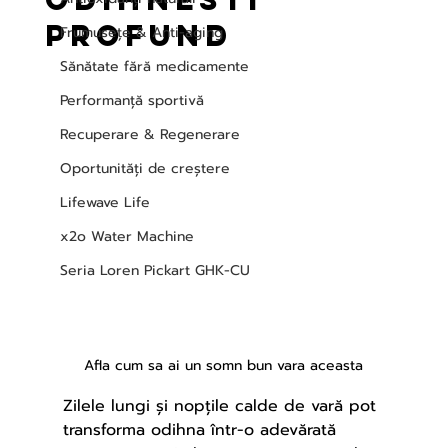
profund
Frumusețe & Anti-aging
Sănătate fără medicamente
Performanță sportivă
Recuperare & Regenerare
Oportunități de creștere
Lifewave Life
x2o Water Machine
Seria Loren Pickart GHK-CU
Afla cum sa ai un somn bun vara aceasta
Zilele lungi și nopțile calde de vară pot 
transforma odihna într-o adevărată 